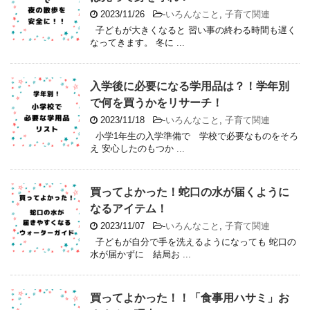
2023/11/26
-
いろんなこと
,
子育て関連
子どもが大きくなると 習い事の終わる時間も遅く
なってきます。 冬に ...
入学後に必要になる学用品は？！学年別
で何を買うかをリサーチ！
2023/11/18
-
いろんなこと
,
子育て関連
小学1年生の入学準備で 学校で必要なものをそろ
え 安心したのもつか ...
買ってよかった！蛇口の水が届くように
なるアイテム！
2023/11/07
-
いろんなこと
,
子育て関連
子どもが自分で手を洗えるようになっても 蛇口の
水が届かずに 結局お ...
買ってよかった！！「食事用ハサミ」お