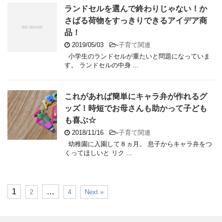
ランドセルを選んで終わりじゃない！か
さばる荷物をすっきりできるアイデア商
品！
2019/05/03
-
子育て関連
小学生のランドセルが重たいと問題になっていま
す。 ランドセルの中身 ...
これがあれば簡単にキャラ弁が作れるグ
ッズ！時短でお母さんも助かって子ども
も喜ぶ☆
2018/11/16
-
子育て関連
幼稚園に入園して８ヵ月。 息子からキャラ弁をつ
くってほしいと リク ...
1
…
2
4
Next »