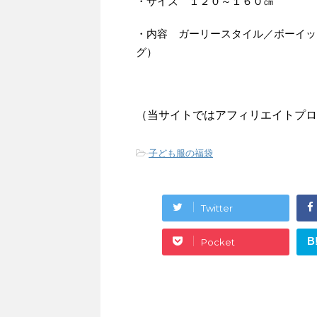
・サイズ １２０～１６０㎝
・内容 ガーリースタイル／ボーイッ
グ）
（当サイトではアフィリエイトプロ
-
子ども服の福袋
Twitter
B
Pocket