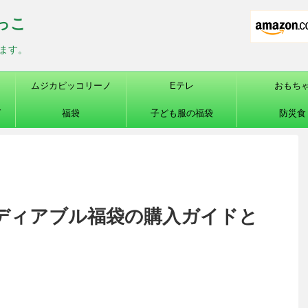
っこ
ます。
ムジカピッコリーノ
Eテレ
おもち
グ
福袋
子ども服の福袋
防災食
ディアブル福袋の購入ガイドと