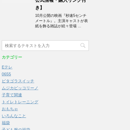
公式情報・購入リンク付
き】
10月公開の映画『秒速5センチ
メートル』。主演キャストが表
紙を飾る雑誌が続々登場 ...
カテゴリー
Eテレ
0655
ピタゴラスイッチ
ムジカピッコリーノ
子育て関連
トイレトレーニング
おもちゃ
いろんなこと
福袋
子ども服の福袋