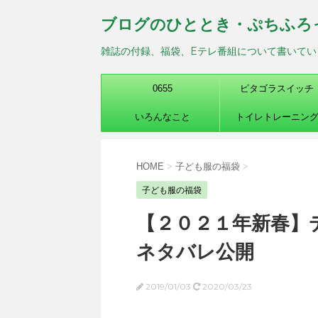
ブログのひととき・ぷちふろ
雑誌の付録、福袋、Eテレ番組について書いてい
0655
ピタゴラスイッチ
いろんなこと
トイレトレーニン
HOME
>
子ども服の福袋
>
子ども服の福袋
【２０２１年新春】
ネタバレ公開
2019/01/03
2020/03/23