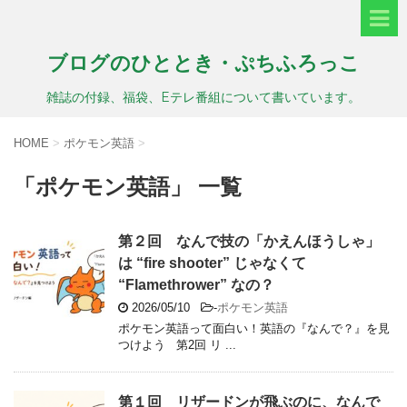
ブログのひととき・ぷちふろっこ
雑誌の付録、福袋、Eテレ番組について書いています。
HOME
>
ポケモン英語
>
「ポケモン英語」 一覧
第２回 なんで技の「かえんほうしゃ」
は “fire shooter” じゃなくて
“Flamethrower” なの？
2026/05/10
-
ポケモン英語
ポケモン英語って面白い！英語の『なんで？』を見
つけよう 第2回 リ ...
第１回 リザードンが飛ぶのに、なんで