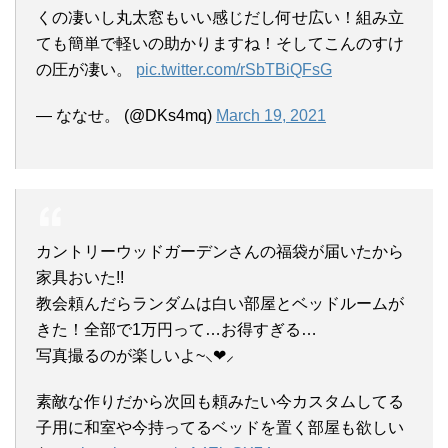
くの凄いし丸太窓もいい感じだし何せ広い！組み立
ても簡単で軽いの助かりますね！そしてこんのすけ
の圧が凄い。
pic.twitter.com/rSbTBiQFsG
— ななせ。 (@DKs4mq)
March 19, 2021
カントリーウッドガーデンさんの福袋が届いたから
家具おいた!!
教会頼んだらランダムは白い部屋とベッドルームが
きた！全部で1万円って…お得すぎる…
写真撮るのが楽しいよ~⸜❤︎⸝‍
素敵な作りだから次回も頼みたい今カスタムしてる
子用に和室や今持ってるベッドを置く部屋も欲しい