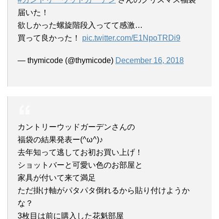
届いた！
欲しかった螺旋階段入ってて感激…
買って良かった！
pic.twitter.com/E1NpoTRDi9
— thymicode (@thymicode)
December 16, 2018
カントリーウッドガーデンさんの
福袋の結果発表ー(^ω^)♪
去年知って逃してお初お買い上げ！
ショットバーと可愛い色のお部屋と
家具が付いて来て満足
ただ掛け軸がパタパタ倒れるから貼り付けようか
な？
3枚目は前に購入した花魁部屋