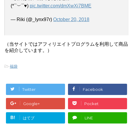
(*¯︶¯♥)
pic.twitter.com/dmXwXi7BME
— Riki (@_lynx97r)
October 20, 2018
（当サイトではアフィリエイトプログラムを利用して商品
を紹介しています。）
-
福袋
Twitter
Facebook
Google+
Pocket
B!
はてブ
LINE