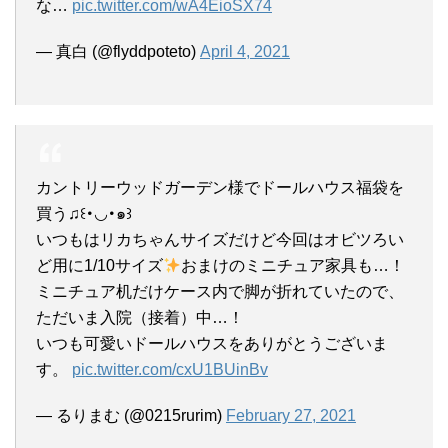
な…
pic.twitter.com/wA4EioSX74
— 真白 (@flyddpoteto)
April 4, 2021
カントリーウッドガーデン様でドールハウス福袋を
買う♫꒰･◡･๑꒱
いつもはリカちゃんサイズだけど今回はオビツろい
ど用に1/10サイズ
おまけのミニチュア家具も…！
ミニチュア机だけケース内で脚が折れていたので、
ただいま入院（接着）中…！
いつも可愛いドールハウスをありがとうございま
す。
pic.twitter.com/cxU1BUinBv
— るりまむ (@0215rurim)
February 27, 2021