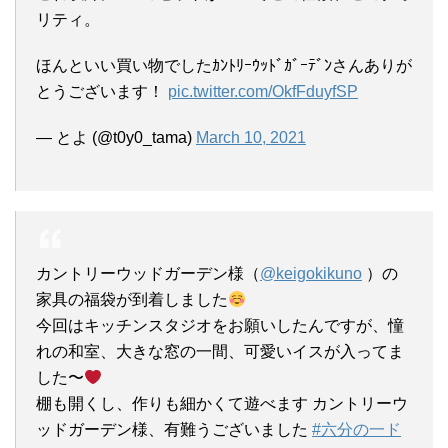
リティ。
ほんといい買い物でしたｶﾝﾄﾘｰｳｯﾄﾞｶﾞｰﾃﾞﾝさんありが
とうございます！
pic.twitter.com/OkfFduyfSP
— とよ (@t0y0_tama)
March 10, 2021
カントリーウッドガーデン様（
@keigokikuno
）の
家具の福袋が到着しました
今回はキッチンスタジオをお願いしたんですが、憧
れの和室、大きな窓の一間、可愛いイスが入ってま
した〜
棚も開くし、作りも細かくて遊べます カントリーウ
ッドガーデン様、有難うございました
#六分の一ド