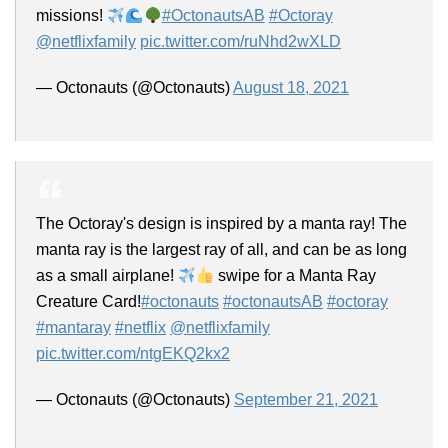
missions!
#OctonautsAB
#Octoray
@netflixfamily
pic.twitter.com/ruNhd2wXLD
— Octonauts (@Octonauts)
August 18, 2021
The Octoray's design is inspired by a manta ray! The
manta ray is the largest ray of all, and can be as long
as a small airplane!
swipe for a Manta Ray
Creature Card!
#octonauts
#octonautsAB
#octoray
#mantaray
#netflix
@netflixfamily
pic.twitter.com/ntgEKQ2kx2
— Octonauts (@Octonauts)
September 21, 2021