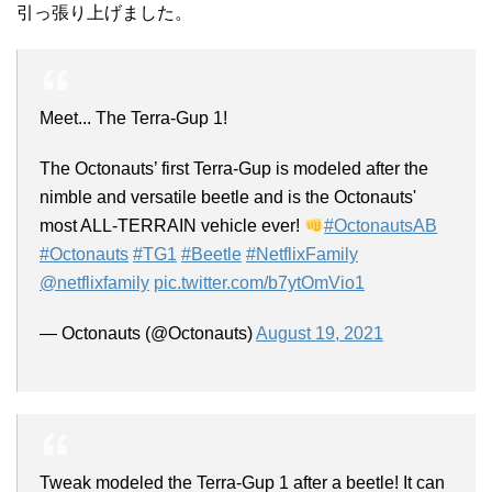
引っ張り上げました。
Meet... The Terra-Gup 1!
The Octonauts’ first Terra-Gup is modeled after the
nimble and versatile beetle and is the Octonauts'
most ALL-TERRAIN vehicle ever!
#OctonautsAB
#Octonauts
#TG1
#Beetle
#NetflixFamily
@netflixfamily
pic.twitter.com/b7ytOmVio1
— Octonauts (@Octonauts)
August 19, 2021
Tweak modeled the Terra-Gup 1 after a beetle! It can