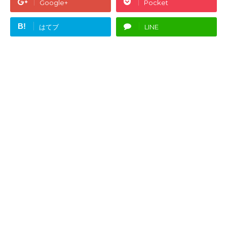
Google+
Pocket
B!
はてブ
LINE