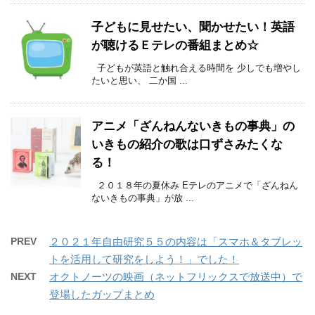
子どもに見せたい、聞かせたい！英語
が聴けるＥテレの番組まとめ☆
子どもが英語と触れ合える時間を 少しでも増やし
たいと思い、 二か国 ...
アニメ「ざんねんないきもの事典」の
いきもの紹介の歌は口ずさみたくな
る！
２０１８年の夏休み Eテレのアニメで「ざんねん
ないきもの事典」が放 ...
PREV
２０２１年自由研究５５の内容は「スマホ＆タブレッ
トを活用して研究をしよう！」でした！
NEXT
オクトノーツの映画（ネットフリックスで放送中）で
登場したガップまとめ