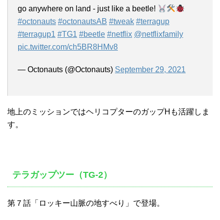
go anywhere on land - just like a beetle!
#octonauts
#octonautsAB
#tweak
#terragup
#terragup1
#TG1
#beetle
#netflix
@netflixfamily
pic.twitter.com/ch5BR8HMv8
— Octonauts (@Octonauts)
September 29, 2021
地上のミッションではヘリコプターのガップHも活躍しま
す。
テラガップツー（TG-2）
第７話「ロッキー山脈の地すべり」で登場。